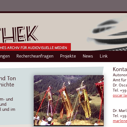
ngen
Rechercheanfragen
Projekte
News
Link
Konta
Autonom
und Ton
Amt für
hichte
Dr. Osc
Tel. +39
oscar.l
lm- und
 und
l und im
Dr. Mar
Tel. +39
marlene