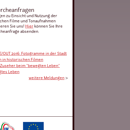
rcheanfragen
gen zu Einsicht und Nutzung der
schen Filme und Tonaufnahmen
ieren Sie uns!
Hier
können Sie Ihre
heanfrage absenden.
/OUT 2016: Fotogramme in der Stadt
n in historischen Filmen
 Zuseher beim "bewegten Leben"
gtes Leben
weitere Meldungen
›