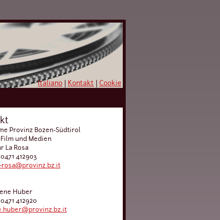
Italiano
|
Kontakt
|
Cookie
kt
e Provinz Bozen-Südtirol
 Film und Medien
ar La Rosa
 0471 412903
a-rosa@provinz.bz.it
lene Huber
 0471 412920
.huber@provinz.bz.it